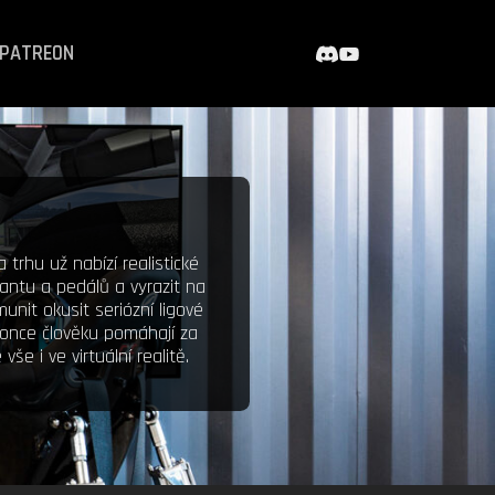
PATREON
rhu už nabízí realistické
lantu a pedálů a vyrazit na
unit okusit seriózní ligové
konce člověku pomáhají za
e i ve virtuální realitě.