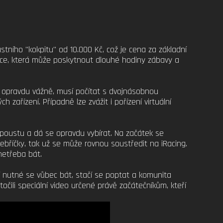
stního "kokpitu" od 10.000 Kč, což je cena za základní
tice, která může poskytnout dlouhé hodiny zábavy a
í opravdu vážně, musí počítat s dvojnásobnou
ch zařízení. Případně lze zvážit i pořízení virtuální
 spoustu a dá se opravdu vybírat. Na začátek se
žebříčky, tak už se může rovnou soustředit na iRacing.
netřeba bát.
nutné se vůbec bát, stačí se poptat a komunita
ili speciální video určené právě začátečníkům, kteří