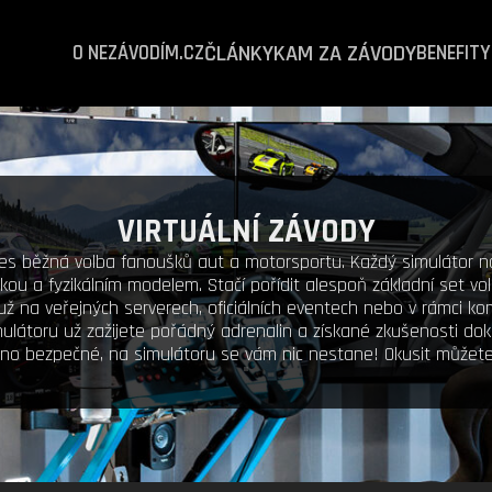
ČLÁNKY
KAM ZA ZÁVODY
O NEZÁVODÍM.CZ
BENEFITY
VIRTUÁLNÍ ZÁVODY
es běžná volba fanoušků aut a motorsportu. Každý simulátor na t
ikou a fyzikálním modelem. Stačí pořídit alespoň základní set vo
ť už na veřejných serverech, oficiálních eventech nebo v rámci kom
ulátoru už zažijete pořádný adrenalin a získané zkušenosti do
no bezpečné, na simulátoru se vám nic nestane! Okusit můžete vš