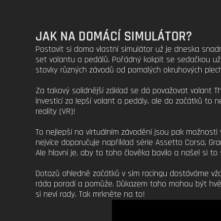
JAK NA DOMÁCÍ SIMULÁTOR?
Postavit si doma vlastní simulátor už je dneska snadn
set volantu a pedálů. Pořádný kokpit se sedačkou už 
stovky různých závodů od pomalých okruhových plechá
Za takový solidnější základ se dá považovat volant 
investicí za lepší volant a pedály, ale do začátků to ne
reality (VR)!
To nejlepší na virtuálním závodění jsou pak možnosti 
nejvíce doporučuje například série Assetto Corsa, Gra
Ale hlavní je, aby to toho člověka bavilo a našel si 
Dotazů ohledně začátků v sim racingu dostáváme vžd
ráda poradí a pomůže. Důkazem toho mohou být hvězdy
si neví rady. Tak mrkněte na to!