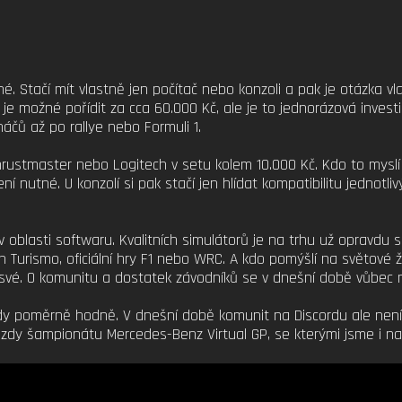
é. Stačí mít vlastně jen počítač nebo konzoli a pak je otázka vla
je možné pořídit za cca 60.000 Kč, ale je to jednorázová inves
čů až po rallye nebo Formuli 1.
Thrustmaster nebo Logitech v setu kolem 10.000 Kč. Kdo to mysl
ní nutné. U konzolí si pak stačí jen hlídat kompatibilitu jednotlivý
v oblasti softwaru. Kvalitních simulátorů je na trhu už opravdu
n Turismo, oficiální hry F1 nebo WRC. A kdo pomýšlí na světové 
to své. O komunitu a dostatek závodníků se v dnešní době vůbec 
y poměrně hodně. V dnešní době komunit na Discordu ale není 
 šampionátu Mercedes-Benz Virtual GP, se kterými jsme i natoč